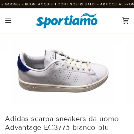
Salta
E GOOGLE - BUONI ACQUISTI CON I NOSTRI SALDI - ARTICOLI AL PRONT
al
contenuto
Ca
Adidas scarpa sneakers da uomo
Advantage EG3775 bianco-blu