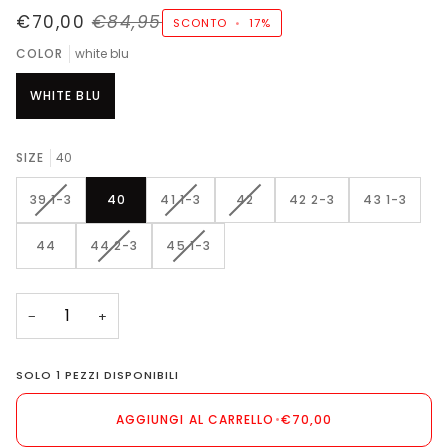
€70,00
€84,95
SCONTO
•
17%
COLOR
white blu
WHITE BLU
SIZE
40
VARIANTE
VARIANTE
VARIANTE
39 1-3
40
41 1-3
42
42 2-3
43 1-3
ESAURITA
ESAURITA
ESAURITA
O
O
O
VARIANTE
VARIANTE
44
44 2-3
45 1-3
NON
NON
NON
ESAURITA
ESAURITA
DISPONIBILE
DISPONIBILE
DISPONIBILE
O
O
NON
NON
−
+
DISPONIBILE
DISPONIBILE
SOLO
1
PEZZI DISPONIBILI
AGGIUNGI AL CARRELLO
•
€70,00