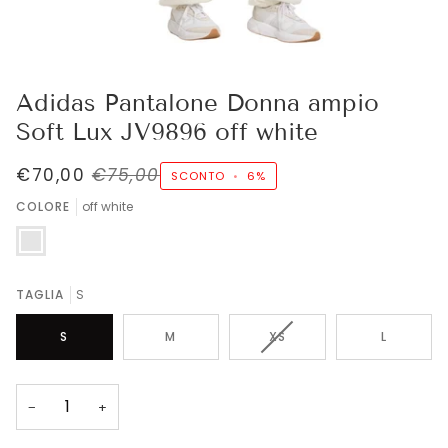
Adidas Pantalone Donna ampio
Soft Lux JV9896 off white
€70,00
€75,00
SCONTO
•
6%
COLORE
off white
off
white
TAGLIA
S
VARIANTE
S
M
XS
L
ESAURITA
O
NON
−
+
DISPONIBILE