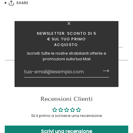
SHARE
NEWSLETTER: SCONTO DI 5
€ SUL TUO PRIMO
TI INTERESSANO ANCHE QUESTI ARTICOLI?
ACQUISTO.
Iscriviti: tutte le nostre strabilianti offerte e
promozioni sulla tua Mail
Recensioni Clienti
Sii il primo a scrivere una recensione
Scrivi una recensione