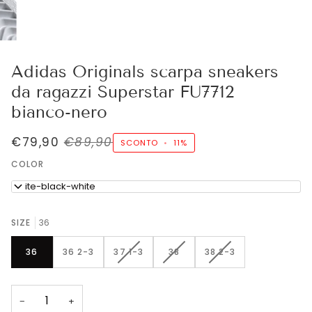
Adidas Originals scarpa sneakers
da ragazzi Superstar FU7712
bianco-nero
€79,90
€89,90
SCONTO
•
11%
COLOR
white-black-white
SIZE
36
VARIANTE
VARIANTE
VARIANTE
36
36 2-3
37 1-3
38
38 2-3
ESAURITA
ESAURITA
ESAURITA
O
O
O
NON
NON
NON
−
+
DISPONIBILE
DISPONIBILE
DISPONIBILE