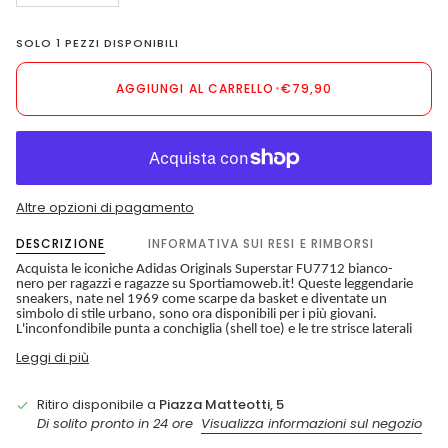
SOLO
1
PEZZI DISPONIBILI
AGGIUNGI AL CARRELLO
•
€79,90
Altre opzioni di pagamento
DESCRIZIONE
INFORMATIVA SUI RESI E RIMBORSI
Acquista le iconiche Adidas Originals Superstar FU7712 bianco-
nero per ragazzi e ragazze su Sportiamoweb.it! Queste leggendarie 
sneakers, nate nel 1969 come scarpe da basket e diventate un 
simbolo di stile urbano, sono ora disponibili per i più giovani. 
L'inconfondibile punta a conchiglia (shell toe) e le tre strisce laterali
Leggi di più
Ritiro disponibile a
Piazza Matteotti, 5
Di solito pronto in 24 ore
Visualizza informazioni sul negozio