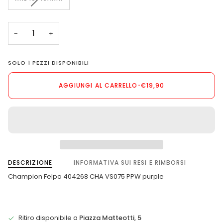
NON
NON
NON
ESAURITA
DISPONIBILE
DISPONIBILE
DISPONIBILE
O
NON
−
+
DISPONIBILE
SOLO
1
PEZZI DISPONIBILI
AGGIUNGI AL CARRELLO
•
€19,90
DESCRIZIONE
INFORMATIVA SUI RESI E RIMBORSI
Champion Felpa 404268 CHA VS075 PPW purple
Ritiro disponibile a
Piazza Matteotti, 5