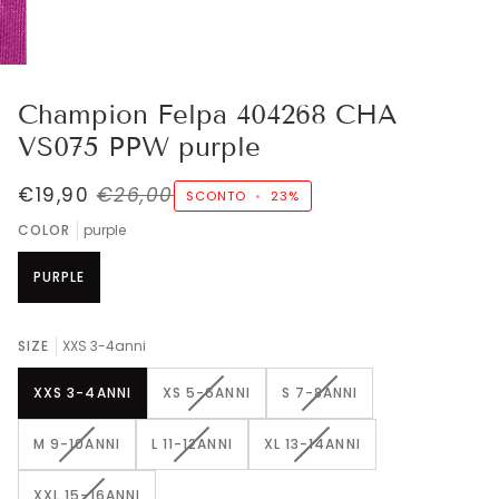
Champion Felpa 404268 CHA
VS075 PPW purple
€19,90
€26,00
SCONTO
•
23%
COLOR
purple
PURPLE
SIZE
XXS 3-4anni
VARIANTE
VARIANTE
XXS 3-4ANNI
XS 5-6ANNI
S 7-8ANNI
ESAURITA
ESAURITA
O
O
VARIANTE
VARIANTE
VARIANTE
M 9-10ANNI
L 11-12ANNI
XL 13-14ANNI
NON
NON
ESAURITA
ESAURITA
ESAURITA
DISPONIBILE
DISPONIBILE
O
O
O
VARIANTE
XXL 15-16ANNI