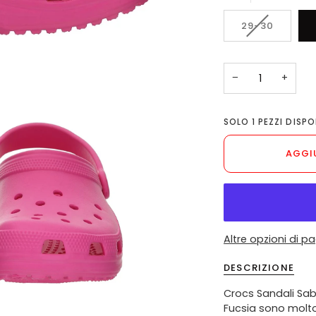
VARIANTE
29-30
ESAURITA
O
NON
−
+
DISPONIBIL
SOLO
1
PEZZI DISPON
AGGI
Altre opzioni di 
DESCRIZIONE
Crocs Sandali Sa
Fucsia sono molto 