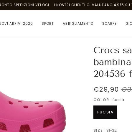
 SPEDIZIONI VELOCI
I NOSTRI CLIENTI CI VALUTANO 4.9/5 SU TRUST
UOVI ARRIVI 2026
SPORT
ABBIGLIAMENTO
SCARPE
GI
Crocs sa
bambina
204536 f
€29,90
€3
COLOR
fucsia
FUCSIA
SIZE
31-32