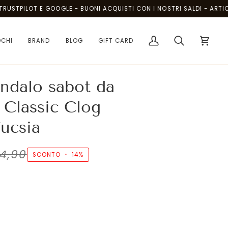
PILOT E GOOGLE - BUONI ACQUISTI CON I NOSTRI SALDI - ARTICOLI AL
OCHI
BRAND
BLOG
GIFT CARD
Il
Cerca
Carrello
mio
account
ndalo sabot da
 Classic Clog
ucsia
4,90
SCONTO
•
14%