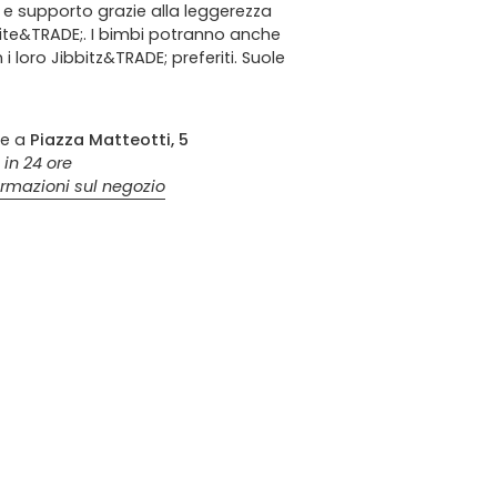
e supporto grazie alla leggerezza
ite&TRADE;. I bimbi potranno anche
 i loro Jibbitz&TRADE; preferiti. Suole
le a
Piazza Matteotti, 5
 in 24 ore
ormazioni sul negozio