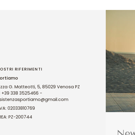
NOSTRI RIFERIMENTI
ortiamo
azza G. Matteotti, 5, 85029 Venosa PZ
l +39 338 3525466 -
sistenzasportiamo@gmail.com
 IVA: 02033810769
 REA: PZ-200744
New