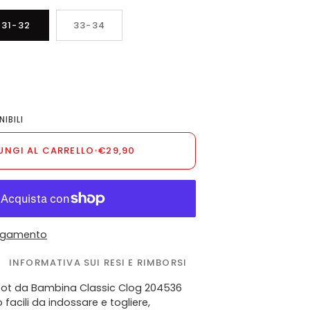
31-32
33-34
E
IBILI
UNGI AL CARRELLO
•
€29,90
pagamento
INFORMATIVA SUI RESI E RIMBORSI
bot da Bambina Classic Clog 204536
facili da indossare e togliere,