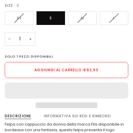
SIZE
S
VARIANTE
VARIANTE
VARIANTE
XS
S
M
L
ESAURITA
ESAURITA
ESAURITA
O
O
O
NON
NON
NON
−
+
DISPONIBILE
DISPONIBILE
DISPONIB
SOLO
1
PEZZI DISPONIBILI
AGGIUNGI AL CARRELLO
•
€62,90
DESCRIZIONE
INFORMATIVA SUI RESI E RIMBORSI
Felpa con cappuccio da donna della marca Fila disponibile in
bordeaux con una fantasia, questa felpa presenta il logo