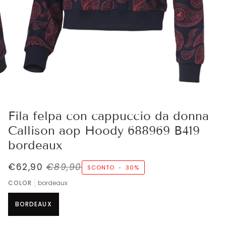
Fila felpa con cappuccio da donna
Callison aop Hoody 688969 B419
bordeaux
€62,90
€89,90
SCONTO
•
30%
COLOR
bordeaux
BORDEAUX