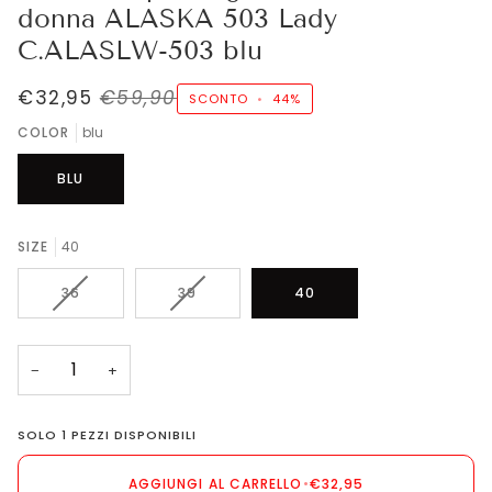
donna ALASKA 503 Lady
C.ALASLW-503 blu
€32,95
€59,90
SCONTO
•
44%
COLOR
blu
BLU
SIZE
40
VARIANTE
VARIANTE
36
39
40
ESAURITA
ESAURITA
O
O
NON
NON
−
+
DISPONIBILE
DISPONIBILE
SOLO
1
PEZZI DISPONIBILI
AGGIUNGI AL CARRELLO
•
€32,95