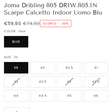
Joma Dribling 805 DRIW.805.IN
Scarpe Calcetto Indoor Uomo Blu
€59,90
€74,90
SCONTO
•
20%
COLOR
blue
BLUE
SIZE
39
39
40
40.5
41
VARIANTE
VARIANTE
VARIANTE
42
42.5
43
43.5
ESAURITA
ESAURITA
ESAURITA
O
O
O
NON
NON
NON
44
44.5
45
46
DISPONIBILE
DISPONIBILE
DISPONIB