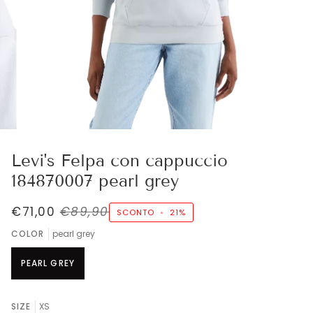
Levi's Felpa con cappuccio
184870007 pearl grey
€71,00
€89,90
SCONTO
•
21%
COLOR
pearl grey
PEARL GREY
SIZE
XS