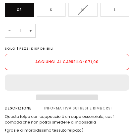
VARIANTE
XS
S
M
L
ESAURITA
O
NON
−
+
DISPONIBILE
SOLO
1
PEZZI DISPONIBILI
AGGIUNGI AL CARRELLO
•
€71,00
DESCRIZIONE
INFORMATIVA SUI RESI E RIMBORSI
Questa felpa con cappuccio è un capo essenziale, così
comoda che non potrai smettere di indossarla
(grazie al morbidissimo tessuto felpato)