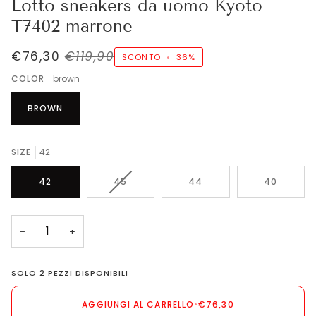
Lotto sneakers da uomo Kyoto
T7402 marrone
€76,30
€119,90
SCONTO
•
36%
COLOR
brown
BROWN
SIZE
42
VARIANTE
42
45
44
40
ESAURITA
O
NON
−
+
DISPONIBILE
SOLO
2
PEZZI DISPONIBILI
AGGIUNGI AL CARRELLO
•
€76,30