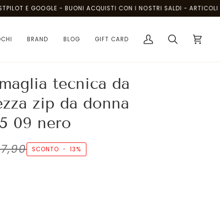
OT E GOOGLE - BUONI ACQUISTI CON I NOSTRI SALDI - ARTICOLI AL P
OCHI
BRAND
BLOG
GIFT CARD
Il
Cerca
Carrello
mio
account
maglia tecnica da
ezza zip da donna
5 09 nero
7,90
SCONTO
•
13%