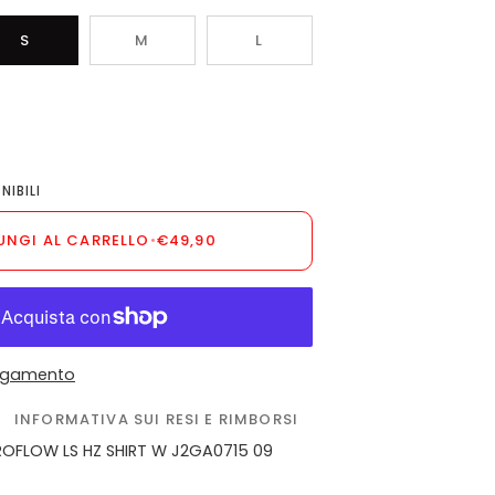
S
M
L
E
NIBILI
UNGI AL CARRELLO
•
€49,90
pagamento
INFORMATIVA SUI RESI E RIMBORSI
ROFLOW LS HZ SHIRT W J2GA0715 09