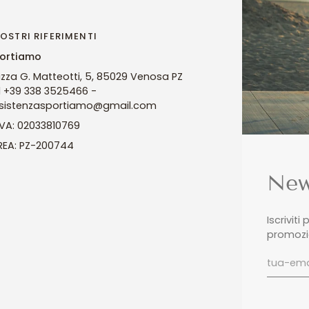
NOSTRI RIFERIMENTI
ortiamo
azza G. Matteotti, 5, 85029 Venosa PZ
l +39 338 3525466 -
sistenzasportiamo@gmail.com
 IVA: 02033810769
 REA: PZ-200744
New
Iscriviti
promozio