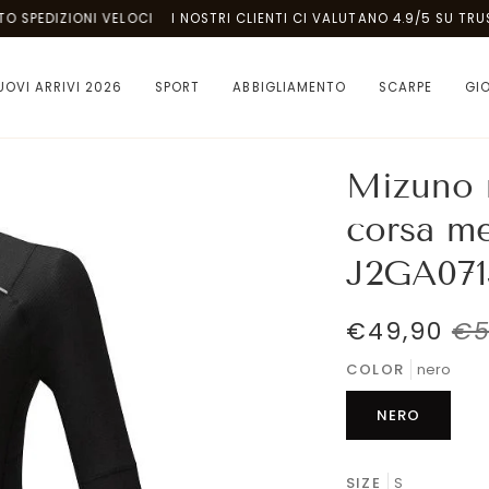
EDIZIONI VELOCI
I NOSTRI CLIENTI CI VALUTANO 4.9/5 SU TRUSTPIL
UOVI ARRIVI 2026
SPORT
ABBIGLIAMENTO
SCARPE
GI
Mizuno 
corsa m
J2GA071
€49,90
€5
COLOR
nero
NERO
SIZE
S