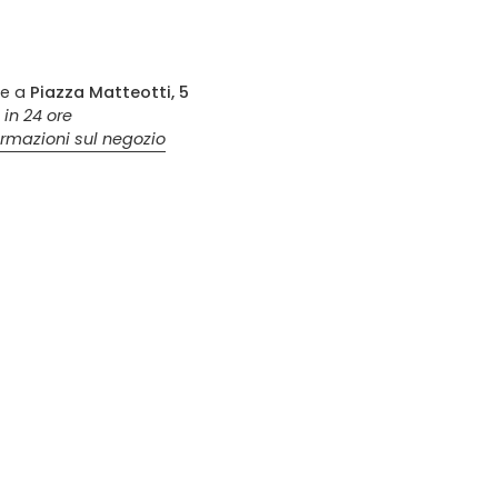
le a
Piazza Matteotti, 5
 in 24 ore
ormazioni sul negozio