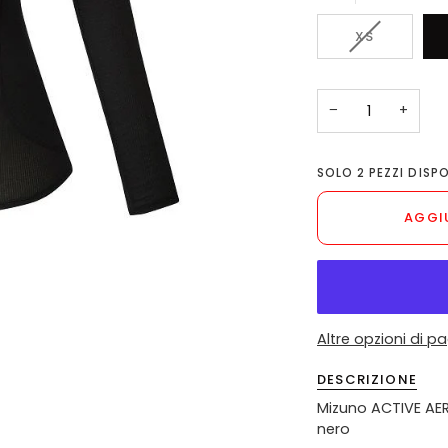
VARIANTE
XS
ESAURITA
O
NON
−
+
DISPONIBIL
SOLO
2
PEZZI DISPO
AGGI
Altre opzioni di 
DESCRIZIONE
Mizuno ACTIVE AE
nero