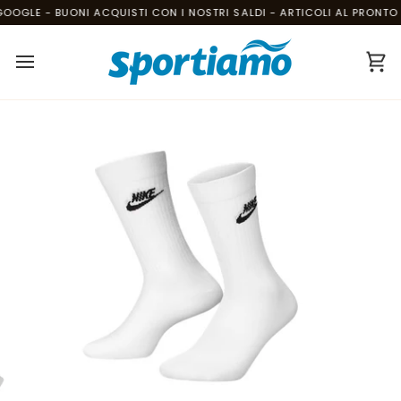
Salta
OOGLE - BUONI ACQUISTI CON I NOSTRI SALDI - ARTICOLI AL PRONTO S
al
contenuto
Ca