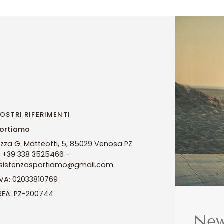
NOSTRI RIFERIMENTI
ortiamo
azza G. Matteotti, 5, 85029 Venosa PZ
l +39 338 3525466 -
sistenzasportiamo@gmail.com
 IVA: 02033810769
 REA: PZ-200744
New