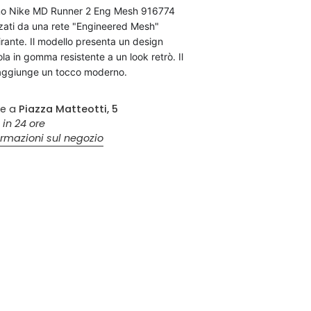
mo Nike MD Runner 2 Eng Mesh 916774
zati da una rete "Engineered Mesh"
irante. Il modello presenta un design
la in gomma resistente a un look retrò. Il
 aggiunge un tocco moderno.
le a
Piazza Matteotti, 5
 in 24 ore
ormazioni sul negozio