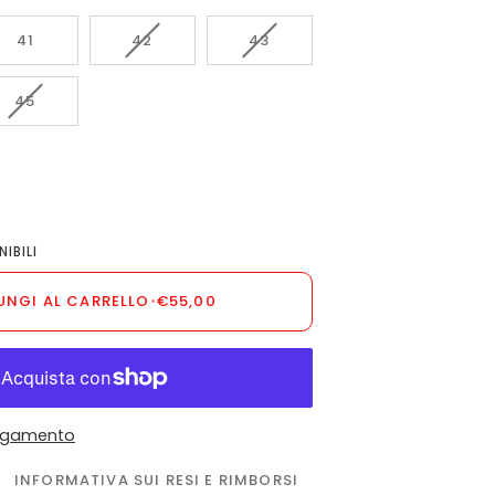
VARIANTE
VARIANTE
41
42
43
ESAURITA
ESAURITA
O
O
VARIANTE
45
NON
NON
ESAURITA
DISPONIBILE
DISPONIBILE
O
NON
E
DISPONIBILE
IBILI
UNGI AL CARRELLO
•
€55,00
pagamento
INFORMATIVA SUI RESI E RIMBORSI