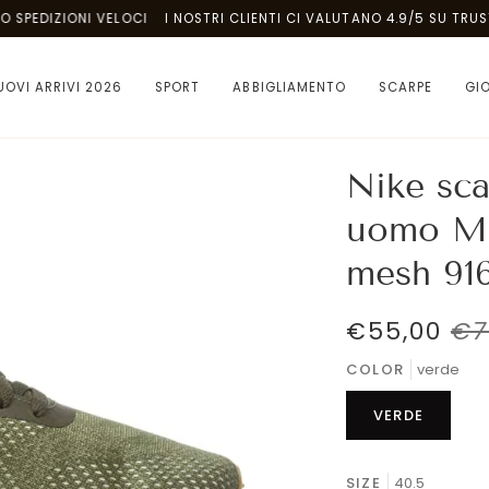
IZIONI VELOCI
I NOSTRI CLIENTI CI VALUTANO 4.9/5 SU TRUSTPILOT
UOVI ARRIVI 2026
SPORT
ABBIGLIAMENTO
SCARPE
GI
Nike sca
uomo MD
mesh 91
€55,00
€7
COLOR
verde
VERDE
SIZE
40.5