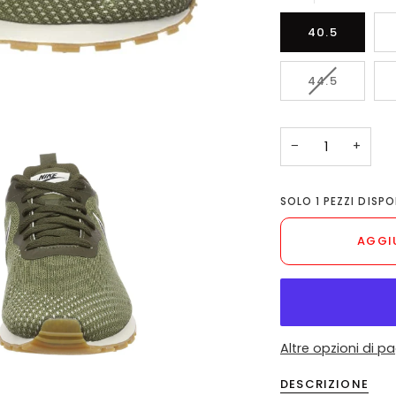
40.5
VARIANTE
44.5
ESAURITA
O
NON
−
+
DISPONIBIL
SOLO
1
PEZZI DISPON
AGGI
Altre opzioni di 
DESCRIZIONE