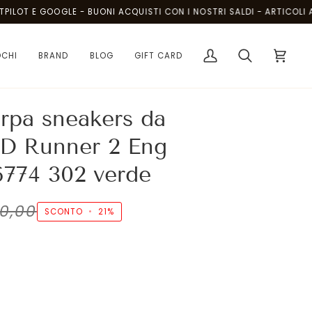
 E GOOGLE - BUONI ACQUISTI CON I NOSTRI SALDI - ARTICOLI AL PRO
OCHI
BRAND
BLOG
GIFT CARD
Il
Cerca
Carrello
mio
account
rpa sneakers da
 Runner 2 Eng
6774 302 verde
0,00
SCONTO
•
21%