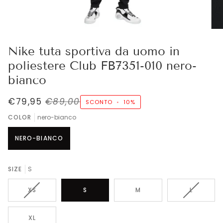
Nike tuta sportiva da uomo in
poliestere Club FB7351-010 nero-
bianco
€79,95
€89,00
SCONTO
•
10%
COLOR
nero-bianco
NERO-BIANCO
SIZE
S
VARIANTE
VARIANTE
XS
S
M
L
ESAURITA
ESAURITA
O
O
NON
NON
XL