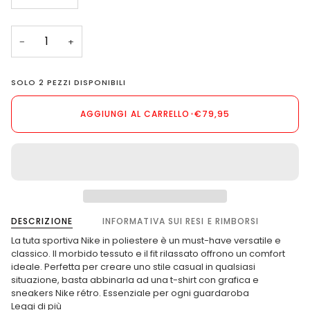
DISPONIBILE
DISPONIB
−
+
SOLO
2
PEZZI DISPONIBILI
AGGIUNGI AL CARRELLO
•
€79,95
DESCRIZIONE
INFORMATIVA SUI RESI E RIMBORSI
La tuta sportiva Nike in poliestere è un must-have versatile e
classico. Il morbido tessuto e il fit rilassato offrono un comfort
ideale. Perfetta per creare uno stile casual in qualsiasi
situazione, basta abbinarla ad una t-shirt con grafica e
sneakers Nike rétro. Essenziale per ogni guardaroba
Leggi di più