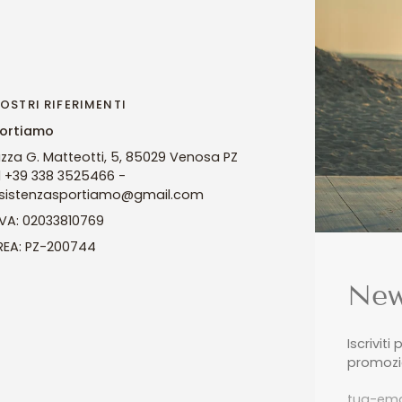
NOSTRI RIFERIMENTI
ortiamo
azza G. Matteotti, 5, 85029 Venosa PZ
l +39 338 3525466 -
sistenzasportiamo@gmail.com
 IVA: 02033810769
 REA: PZ-200744
New
Iscriviti
promozio