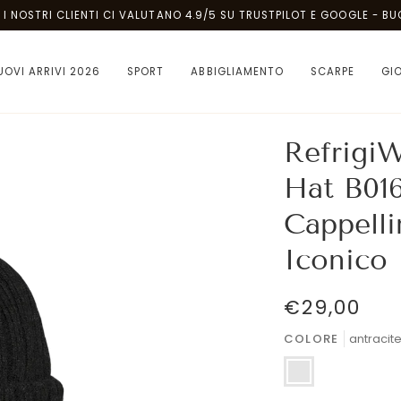
OSTRI CLIENTI CI VALUTANO 4.9/5 SU TRUSTPILOT E GOOGLE - BUONI A
UOVI ARRIVI 2026
SPORT
ABBIGLIAMENTO
SCARPE
GI
Refrigi
Hat B016
Cappelli
Iconico
€29,00
COLORE
antracit
antracite