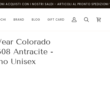
CQUISTI CON I NOSTRI SALDI - ARTICOLI AL PRONTO SPEDIZIONI VELO
OCHI
BRAND
BLOG
GIFT CARD
Il
Cerca
Carrello
mio
account
Wear Colorado
08 Antracite -
no Unisex
e