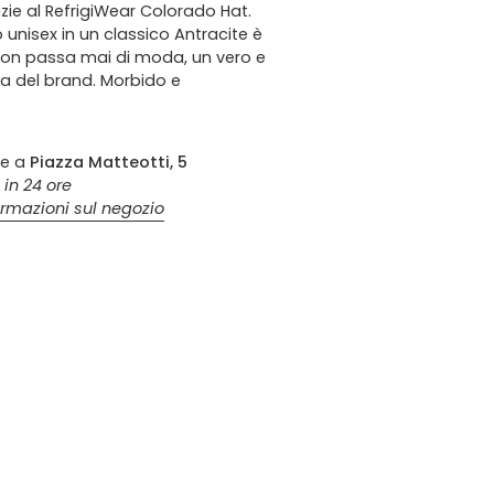
zie al RefrigiWear Colorado Hat.
unisex in un classico Antracite è
non passa mai di moda, un vero e
a del brand. Morbido e
le a
Piazza Matteotti, 5
 in 24 ore
ormazioni sul negozio