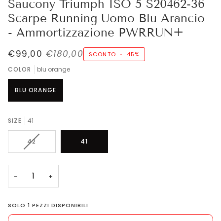
Saucony Triumph ISO 5 S20462-36
Scarpe Running Uomo Blu Arancio
- Ammortizzazione PWRRUN+
€99,00
€180,00
SCONTO
•
45%
COLOR
blu orange
BLU ORANGE
SIZE
41
VARIANTE
42
41
ESAURITA
O
NON
−
+
DISPONIBILE
SOLO
1
PEZZI DISPONIBILI