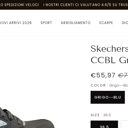
DIZIONI VELOCI
I NOSTRI CLIENTI CI VALUTANO 4.9/5 SU TRUSTPILO
UOVI ARRIVI 2026
SPORT
ABBIGLIAMENTO
SCARPE
GI
Skecher
CCBL Gr
€55,97
€7
COLOR
Grigo--Bl
GRIGO--BLU
SIZE
36.5
36.5