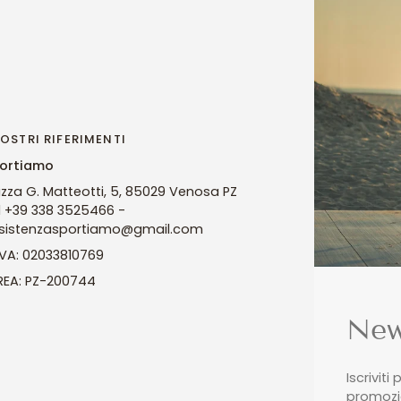
NOSTRI RIFERIMENTI
ortiamo
azza G. Matteotti, 5, 85029 Venosa PZ
l +39 338 3525466 -
sistenzasportiamo@gmail.com
 IVA: 02033810769
 REA: PZ-200744
New
Iscriviti
promozio