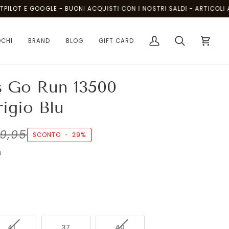
T E GOOGLE - BUONI ACQUISTI CON I NOSTRI SALDI - ARTICOLI AL PR
OCHI
BRAND
BLOG
GIFT CARD
Il
Cerca
Carrello
mio
account
s Go Run 13500
igio Blu
9,95
SCONTO
•
29%
u
VARIANTE
VARIANTE
41
37
40