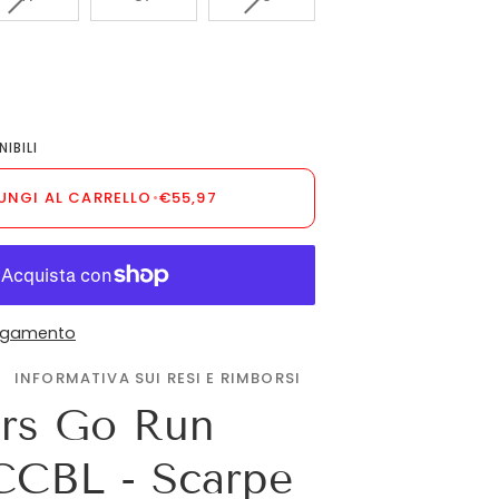
ESAURITA
ESAURITA
O
O
NON
NON
DISPONIBILE
DISPONIBILE
IBILI
UNGI AL CARRELLO
•
€55,97
pagamento
INFORMATIVA SUI RESI E RIMBORSI
rs Go Run
CCBL - Scarpe