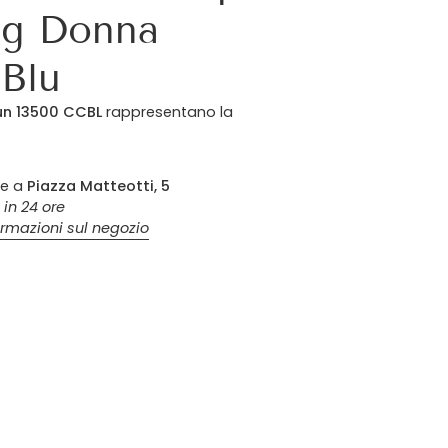
ng Donna
 Blu
un 13500 CCBL
rappresentano la
le a
Piazza Matteotti, 5
 in 24 ore
ormazioni sul negozio