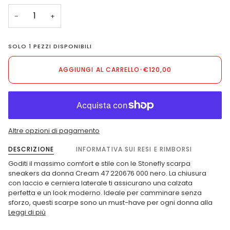
NON
−
+
DISPONIBILE
SOLO
1
PEZZI DISPONIBILI
AGGIUNGI AL CARRELLO
•
€120,00
Altre opzioni di pagamento
DESCRIZIONE
INFORMATIVA SUI RESI E RIMBORSI
Goditi il massimo comfort e stile con le Stonefly scarpa
sneakers da donna Cream 47 220676 000 nero. La chiusura
con laccio e cerniera laterale ti assicurano una calzata
perfetta e un look moderno. Ideale per camminare senza
sforzo, questi scarpe sono un must-have per ogni donna alla
Leggi di più