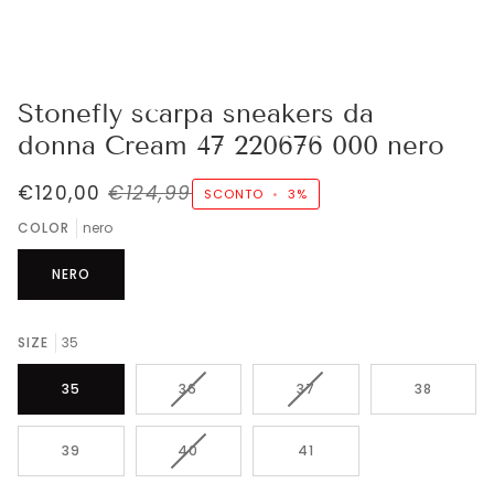
Stonefly scarpa sneakers da
donna Cream 47 220676 000 nero
€120,00
€124,99
SCONTO
•
3%
COLOR
nero
NERO
SIZE
35
VARIANTE
VARIANTE
35
36
37
38
ESAURITA
ESAURITA
O
O
NON
NON
VARIANTE
39
40
41
DISPONIBILE
DISPONIBILE
ESAURITA
O